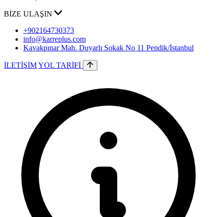
BİZE ULAŞIN
+902164730373
info@karreplus.com
Kavakpınar Mah. Duyarlı Sokak No 11 Pendik/İstanbul
İLETİŞİM
YOL TARİFİ