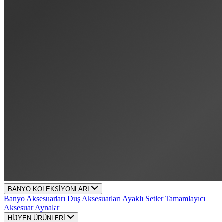
BANYO KOLEKSİYONLARI
Banyo Aksesuarları
Duş Aksesuarları
Ayaklı Setler
Tamamlayıcı
Aksesuar
Aynalar
HİJYEN ÜRÜNLERİ