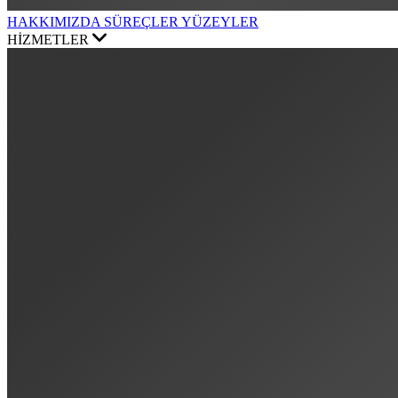
HAKKIMIZDA
SÜREÇLER
YÜZEYLER
HİZMETLER