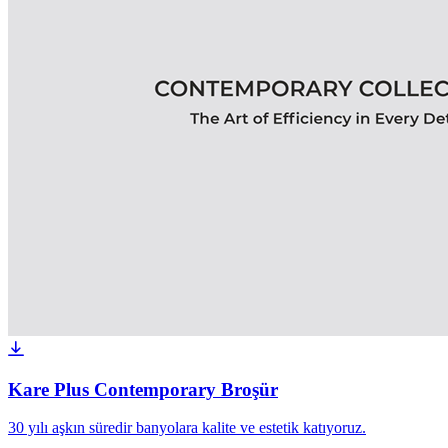
Kare Plus Contemporary Broşür
30 yılı aşkın süredir banyolara kalite ve estetik katıyoruz.