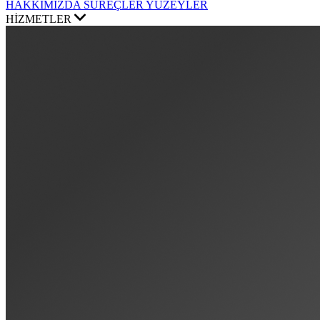
HAKKIMIZDA
SÜREÇLER
YÜZEYLER
HİZMETLER