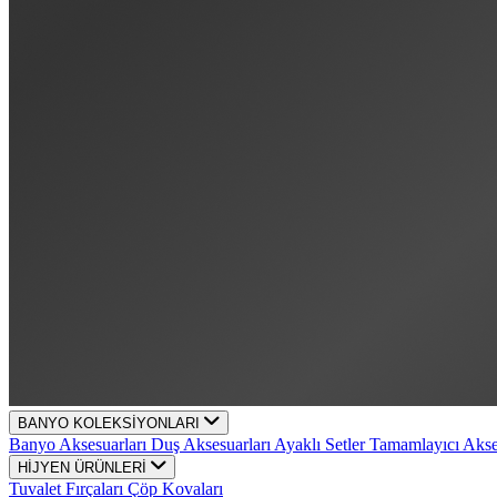
BANYO KOLEKSİYONLARI
Banyo Aksesuarları
Duş Aksesuarları
Ayaklı Setler
Tamamlayıcı Aks
HİJYEN ÜRÜNLERİ
Tuvalet Fırçaları
Çöp Kovaları