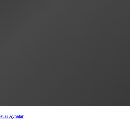
esuar
Aynalar