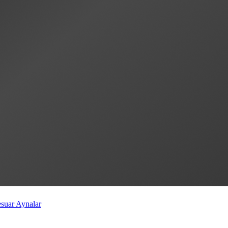
esuar
Aynalar