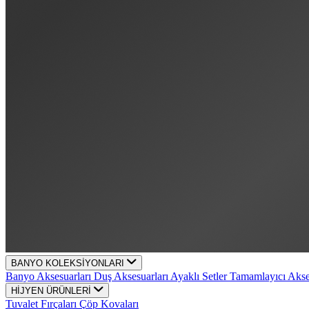
BANYO KOLEKSİYONLARI
Banyo Aksesuarları
Duş Aksesuarları
Ayaklı Setler
Tamamlayıcı Aks
HİJYEN ÜRÜNLERİ
Tuvalet Fırçaları
Çöp Kovaları