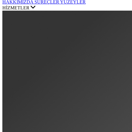
HAKKIMIZDA
SÜREÇLER
YÜZEYLER
HİZMETLER