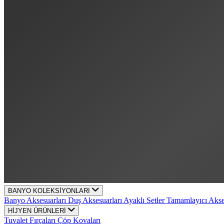
BANYO KOLEKSİYONLARI
Banyo Aksesuarları
Duş Aksesuarları
Ayaklı Setler
Tamamlayıcı Aks
HİJYEN ÜRÜNLERİ
Tuvalet Fırçaları
Çöp Kovaları