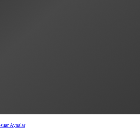
esuar
Aynalar