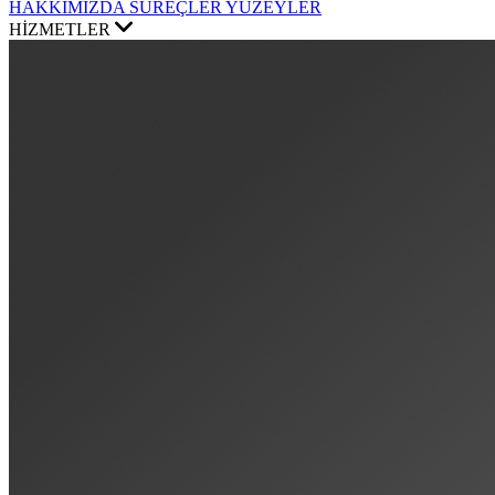
HAKKIMIZDA
SÜREÇLER
YÜZEYLER
HİZMETLER