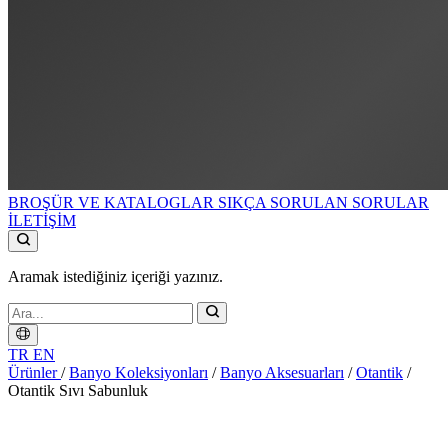
BROŞÜR VE KATALOGLAR
SIKÇA SORULAN SORULAR
İLETİŞİM
Aramak istediğiniz içeriği yazınız.
TR
EN
Ürünler
/
Banyo Koleksiyonları
/
Banyo Aksesuarları
/
Otantik
/
Otantik Sıvı Sabunluk