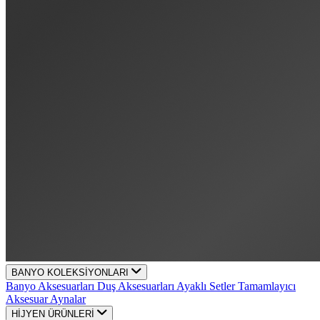
BANYO KOLEKSİYONLARI
Banyo Aksesuarları
Duş Aksesuarları
Ayaklı Setler
Tamamlayıcı
Aksesuar
Aynalar
HİJYEN ÜRÜNLERİ