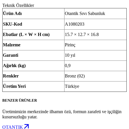
Teknik Özellikler
Ürün Adı
Otantik Sıvı Sabunluk
SKU-Kod
A1080203
Ebatlar (L × W × H cm)
15.7 × 12.7 × 16.8
Malzeme
Pirinç
Garanti
10 yıl
Ağırlık (kg)
0,9
Renkler
Bronz (02)
Üretim Yeri
Türkiye
BENZER ÜRÜNLER
Üretimimizin merkezinde ilhamın özü, formun zarafeti ve işçiliğin
kusursuzluğu yatar.
OTANTIK