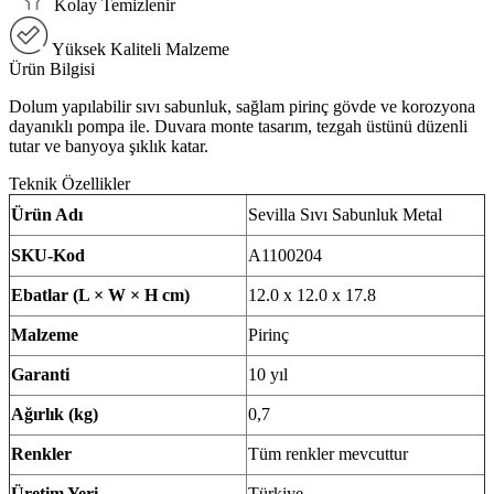
Kolay Temizlenir
Yüksek Kaliteli Malzeme
Ürün Bilgisi
Dolum yapılabilir sıvı sabunluk, sağlam pirinç gövde ve korozyona
dayanıklı pompa ile. Duvara monte tasarım, tezgah üstünü düzenli
tutar ve banyoya şıklık katar.
Teknik Özellikler
Ürün Adı
Sevilla Sıvı Sabunluk Metal
SKU-Kod
A1100204
Ebatlar (L × W × H cm)
12.0 x 12.0 x 17.8
Malzeme
Pirinç
Garanti
10 yıl
Ağırlık (kg)
0,7
Renkler
Tüm renkler mevcuttur
Üretim Yeri
Türkiye