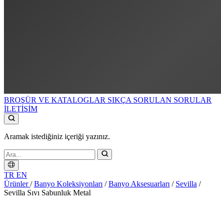
BROŞÜR VE KATALOGLAR
SIKÇA SORULAN SORULAR
İLETİŞİM
Aramak istediğiniz içeriği yazınız.
TR
EN
Ürünler
/
Banyo Koleksiyonları
/
Banyo Aksesuarları
/
Sevilla
/
Sevilla Sıvı Sabunluk Metal