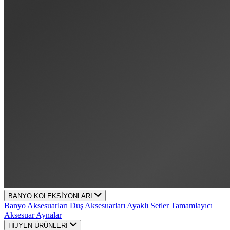
BANYO KOLEKSİYONLARI
Banyo Aksesuarları
Duş Aksesuarları
Ayaklı Setler
Tamamlayıcı
Aksesuar
Aynalar
HİJYEN ÜRÜNLERİ