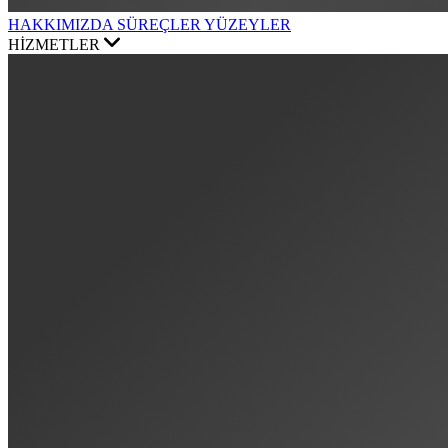
HAKKIMIZDA
SÜREÇLER
YÜZEYLER
HİZMETLER