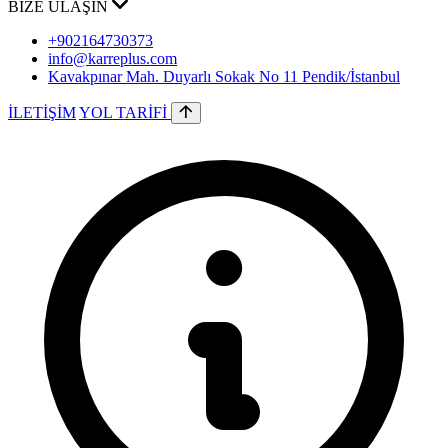
BİZE ULAŞIN
+902164730373
info@karreplus.com
Kavakpınar Mah. Duyarlı Sokak No 11 Pendik/İstanbul
İLETİŞİM
YOL TARİFİ